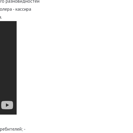
ого разновидностей
олера - кассира
.
ребителей; -