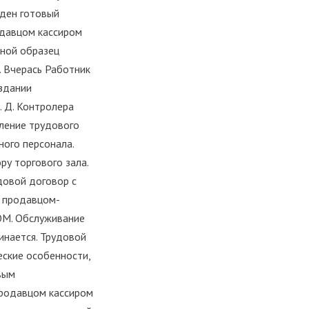
ден готовый
одавцом кассиром
дной образец
. Вчерась Работник
здании
. Д. Контролера
мление трудового
ого персонала.
у торгового зала.
довой договор с
с продавцом-
М. Обслуживание
инается. Трудовой
еские особенности,
вым
продавцом кассиром