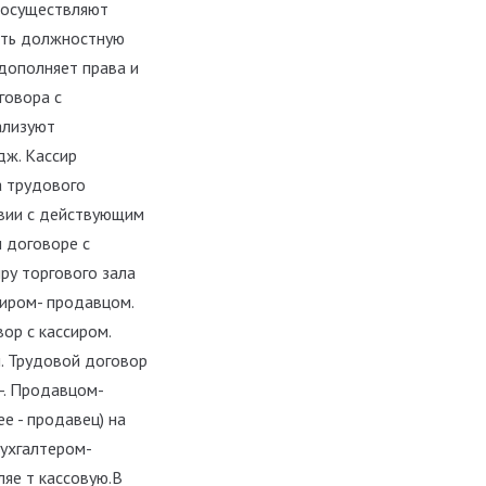
 осуществляют
ить должностную
дополняет права и
говора с
ализуют
дж. Кассир
а трудового
твии с действующим
 договоре с
ру торгового зала
сиром- продавцом.
ор с кассиром.
. Трудовой договор
-. Продавцом-
е - продавец) на
бухгалтером-
яе т кассовую.
В