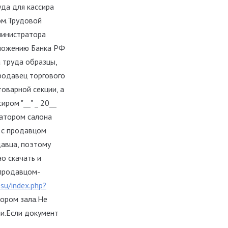
уда для кассира
ом.Трудовой
министратора
оложению Банка РФ
 труда образцы,
Продавец торгового
оварной секции, а
ром "__" _ 20__
ратором салона
 с продавцом
давца, поэтому
о скачать и
 продавцом-
su/index.php?
тором зала.Не
и.Если документ