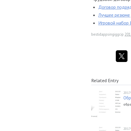
Договор подряд
Лучшее резюме 
Игровой набор 
bestidappsingiggcip
201
Related Entry
2017
Обр
обра
2017