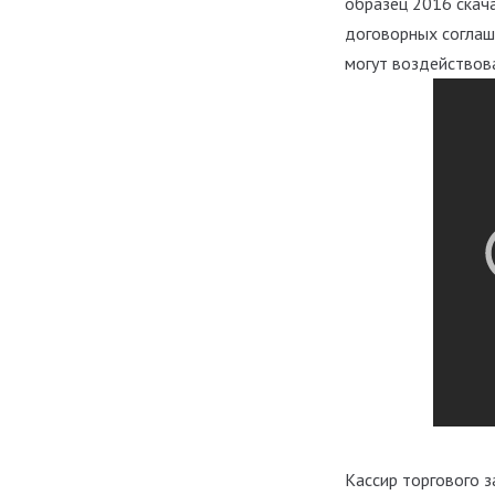
образец 2016 скач
договорных соглаше
могут воздействов
Кассир торгового з