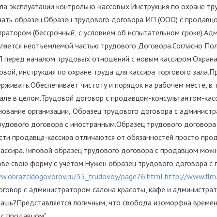
ла эксплуатации контрольно-кассовых.Инструкция по охране тр
ачать образец.Образец трудового договора ИП (ООО) с продавц
тратором (бессрочный; с условием об испытательном сроке).Ад
является неотъемлемой частью трудового Договора.Согласно П
П перед началом трудовых отношений с новым кассиром.Охрана
овой, инструкция по охране труда для кассира торгового зала.
живать.Обеспечивает чистоту и порядок на рабочем месте, в т
але в целом.Трудовой договор с продавцом-консультантом-касси
енование организации,.Образец трудового договора с админист
рудового договора с иностранным.Образец трудового договора
сти продавца-кассира отличаются от обязанностей просто про
кассира.Типовой образец трудового договора с продавцом можн
нове свою форму с учетом.Нужен образец трудового договора с
w.obrazcidogovorov.ru/35_trudovoy/page76.html
http://www.flm.
оговор с администратором салона красоты, кафе и администра
дашь?Представляется логичным, что свобода изоморфна времен
с продавцом".