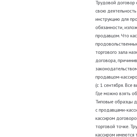
Трудовой договор 
свою деятельность
инструкцию для пр
обязанности, излож
продавцом. Что ка
продовольственные
торгового зала на
договора, причини
законодательством
продавцом-кассиром
(с 1 сентября. Все
Где можно взять об
Типовые образцы д
с продавцами-касси
кассиром договором
торговой точке. Тр
кассиром имеются т