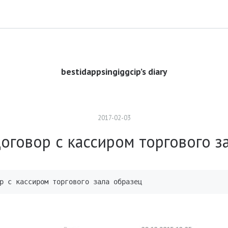
bestidappsingiggcip’s diary
2017
-
02
-
03
оговор с кассиром торгового з
р с кассиром торгового зала образец