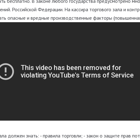
ать бесплатно. В законе любого государства предусмотрено мн
ний. Российской Федерации. На кассира торгового зала и контр
ать опасные и вредные производственные факторы (повышенная
ала должен знать: - правила торговли; - закон о защите прав пот