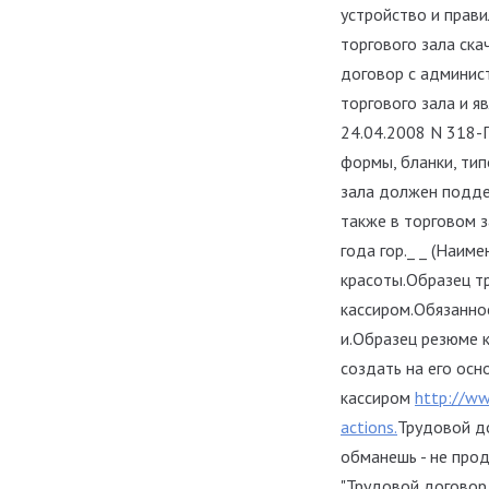
устройство и прави
торгового зала ск
договор с админис
торгового зала и 
24.04.2008 N 318-
формы, бланки, тип
зала должен поддер
также в торговом з
года гор._ _ (Наим
красоты.Образец т
кассиром.Обязанно
и.Образец резюме 
создать на его ос
кассиром
http://ww
actions.
Трудовой д
обманешь - не про
"Трудовой договор 